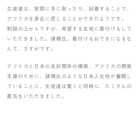
生徒達は、実際に手に取ったり、試着することで、
アフリカを身近に感じることができたようです。
制服の上からですが、希望する生徒に着付けもして
いただきました。諸橋氏、着付けもおできになるな
んて、さすがです。
アフリカと日本の友好関係の構築、アフリカの開発
支援のために、諸橋氏のような日本人女性が奮闘し
ていることに、生徒達は驚くと同時に、たくさんの
勇気をいただきました。
本年８月には東京でアフリカ開発会議（TICAD）閣
僚会合が、来年の8月には横浜で第９回アフリカ開
発会議（TICAD 9）が開催されるそうです。今後の