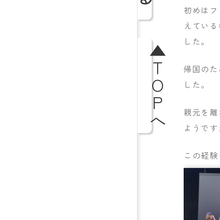
初めはフ
えている
した。
▲TOPへ
帰国のた
した。
親元を離
ようです
この経験