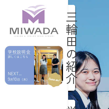
三輪田の紹介
学校説明会
詳しくはこちら
NEXT...
9
10
月
日（木）