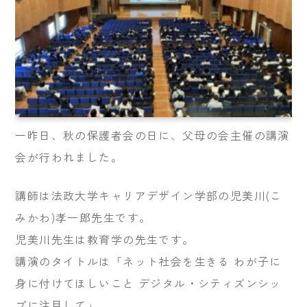
一昨日、秋の保護者会の日に、父母の会主催の講演
会が行われました。
講師は法政大学キャリアデザイン学部の児美川(こ
みかわ)孝一郎先生です。
児美川先生は教育学の先生です。
講演のタイトルは「ネット社会を生きる わが子に
身に付けてほしいこと デジタル・シティズンシッ
プに注目して」