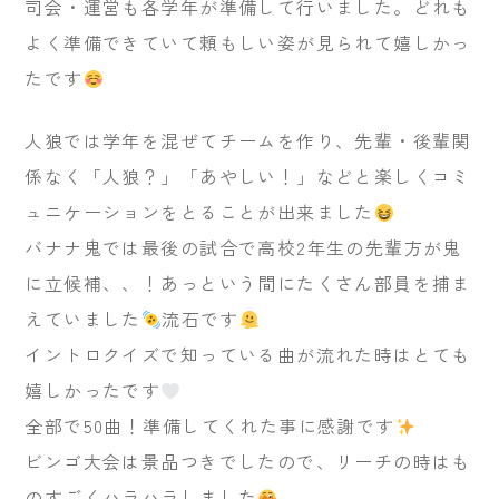
司会・運営も各学年が準備して行いました。どれも
よく準備できていて頼もしい姿が見られて嬉しかっ
たです
人狼では学年を混ぜてチームを作り、先輩・後輩関
係なく「人狼？」「あやしい！」などと楽しくコミ
ュニケーションをとることが出来ました
バナナ鬼では最後の試合で高校2年生の先輩方が鬼
に立候補、、！あっという間にたくさん部員を捕ま
えていました
流石です
イントロクイズで知っている曲が流れた時はとても
嬉しかったです
全部で50曲！準備してくれた事に感謝です
ビンゴ大会は景品つきでしたので、リーチの時はも
のすごくハラハラしました