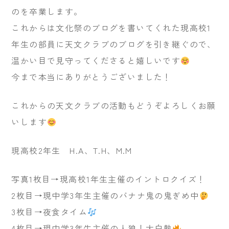
のを卒業します。
これからは文化祭のブログを書いてくれた現高校1
年生の部員に天文クラブのブログを引き継ぐので、
温かい目で見守ってくださると嬉しいです
今まで本当にありがとうございました！
これからの天文クラブの活動もどうぞよろしくお願
いします
現高校2年生 H.A、T.H、M.M
写真1枚目→現高校1年生主催のイントロクイズ！
2枚目→現中学3年生主催のバナナ鬼の鬼ぎめ中
3枚目→夜食タイム
4枚目→現中学3年生主催の人狼！大白熱