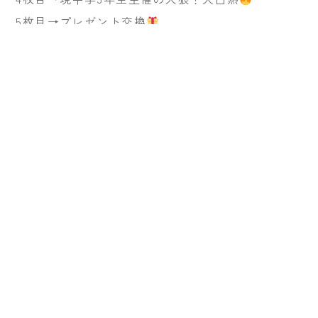
5枚目→プレゼント交換
6枚目→観測会！