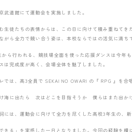
京武道館にて運動会を実施しました。
む生徒たちの表情からは、この日に向けて積み重ねてき
ながら全力で競い合う姿は、本校ならではの活気に満ち
生から行われる、競技場全面を使った応援ダンスは今年も
スは完成度が高く、会場全体を魅了しました。
では、高3全員で SEKAI NO OWARI の『 RPG 』を
け海に出たら 次はどこを目指そうか 僕らはまた出か
詞には、運動会に向けて全力を尽くした高校3年生の、
できる」を実感した一日となりました。今回の経験を糧