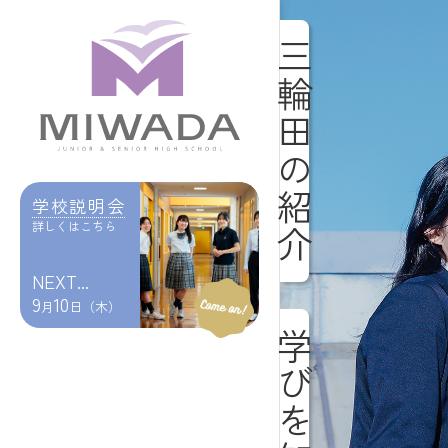
三輪田の紹介
学校説明会
詳しくはこちら
NEXT...
9
10
月
日（木）
学びを知る