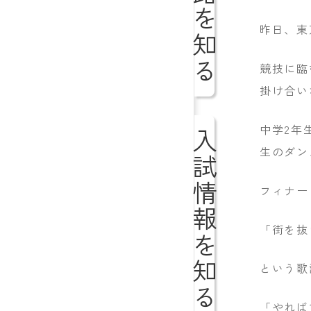
進路を知る
昨日、東
競技に臨
掛け合い
中学2年
入試情報を知る
生のダン
フィナーレ
「街を抜
という歌
「やれば