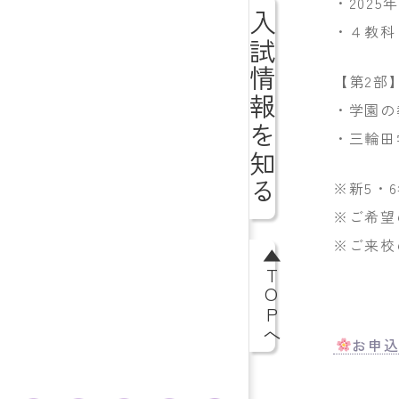
・202
入試情報を知る
・４教科
【第2部
・学園の
・三輪田
※新5・
※ご希望
※ご来校
▲TOPへ
お申