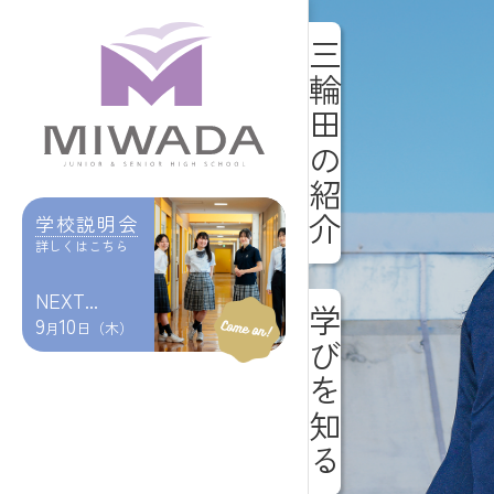
三輪田の紹介
学校説明会
詳しくはこちら
NEXT...
学びを知る
9
10
月
日（木）