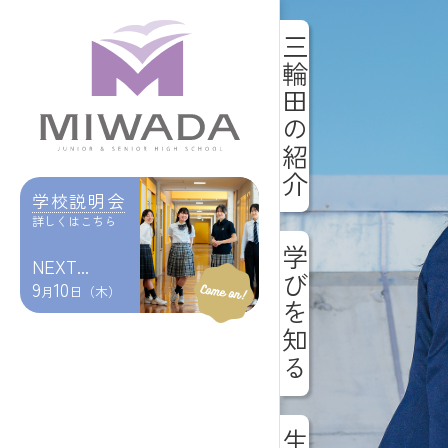
三輪田の紹介
学校説明会
詳しくはこちら
学びを知る
NEXT...
9
10
月
日（木）