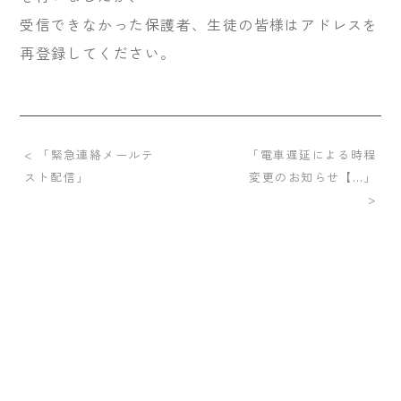
受信できなかった保護者、生徒の皆様はアドレスを
再登録してください。
< 「緊急連絡メールテ
「電車遅延による時程
スト配信」
変更のお知らせ【…」
>
2024© Miwadagakuen.
〒102-0073 東京都千代田区九段北3-3-15
TEL:03-3263-7801 FAX:03-3239-8270