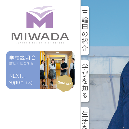
三輪田の紹介
学校説明会
詳しくはこちら
学びを知る
NEXT...
9
10
月
日（木）
生活を知る