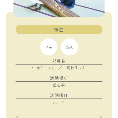
箏曲
中学
高校
部員数
中学生 10人 ／ 高校生 2人
活動場所
虚心亭
活動曜日
火・木